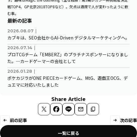
戦TOP4、GP北京2018TOP8など）。欠点は酒席で人が変わったように飲
む事。
最新の記事
｜
2026.08.07
カブキは、SEO会社からAI-Driven デジタルマーケティングへ。
｜
2026.07.14
プロTCGチーム「EMBERZ」のプラチナスポンサーになりまし
た。─カードゲーマーの会社として
｜
2026.01.28
ポケカジラがONE PIECEカードゲーム、MtG、遊戯王OCG、デ
ュエマに対応いたしました
Share Article
X
Facebook
LINE
メールで送る
リンクをコピー
前の記事
次の記事
一覧に戻る