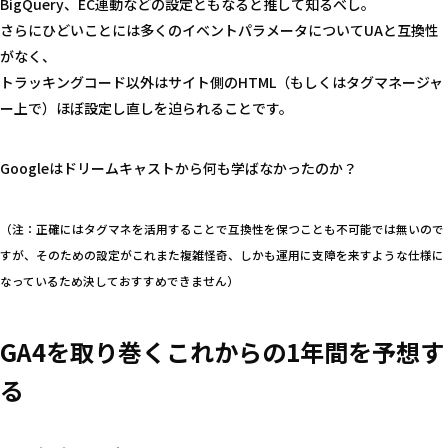
BigQuery、EC連動などの設定ともなると推して知るべし。
さらにひどいことには多くのイベントパラメータについてUAと互換性
がなく、
トラッキングコード以外はサイト側のHTML（もしくはタグマネージャ
ー上で）ほぼ設定し直しを迫られることです。
Googleはドリームキャストから何も学ばなかったのか？
（注：正確にはタグマネを活用することで互換性を保つことも不可能では無いので
すが、そのための設定がこれまた複雑怪奇、しかも運用に支障を来すような仕様に
なっているため決しておすすめできません）
GA4を取り巻くこれからの1年間を予想す
る