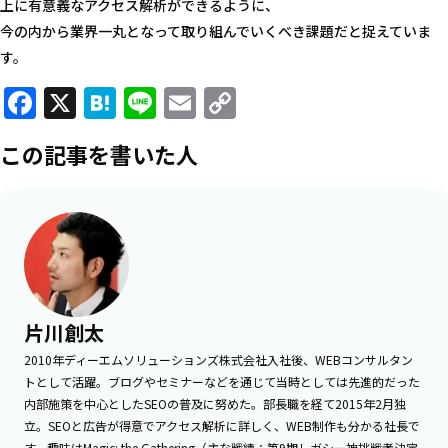
上に有意義なアクセス解析ができるように、
今の内から業界一丸となって取り組んでいくべき課題だと捉えていま
す。
Facebook
X
Hatena
Line
Email
Copy
Link
この記事を書いた人
片川創太
2010年ディーエムソリューションズ株式会社入社後、WEBコンサルタン
トとして活躍。ブログやセミナーなどを通じて当時としては先進的だった
内部施策を中心としたSEOの普及に努めた。部長職を経て2015年2月独
立。SEOと広告が得意でアクセス解析に詳しく、WEB制作も分かる社長で
す。趣味はMagic: the Gathering（主な戦績：第9期レガシー神挑戦者決定